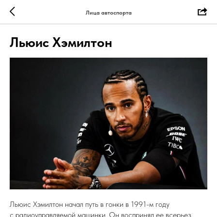
Лица автоспорта
Льюис Хэмилтон
Льюис Хэмилтон начал путь в гонки в 1991-м году
с радиоуправляемой машинки. Он воспринял ее всерьез