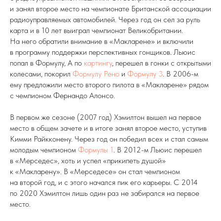
и занял второе место на чемпионате Британской ассоциации
радиоуправляемых автомобилей. Через год он сел за руль
карта и в 10 лет выиграл чемпионат Великобритании.
На него обратили внимание в «Макларене» и включили
в программу поддержки перспективных гонщиков. Льюис
попал в Формулу, А по
картингу
, перешел в гонки с открытыми
колесами, покорил
Формулу Рено
и
Формулу 3
. В 2006-м
ему предложили место второго пилота в «Макларене» рядом
с чемпионом Фернандо Алонсо.
В первом же сезоне (2007 год) Хэмилтон вышел на первое
место в общем зачете и в итоге занял второе место, уступив
Кимми Райкконену. Через год он победил всех и стал самым
молодым чемпионом
Формулы 1
. В 2012-м Льюис перешел
в «Мерседес», хоть и успел «прикипеть душой»
к «Макларену». В «Мерседесе» он стал чемпионом
на второй год, и с этого начался пик его карьеры. С 2014
по 2020 Хэмилтон лишь один раз не забирался на первое
место.