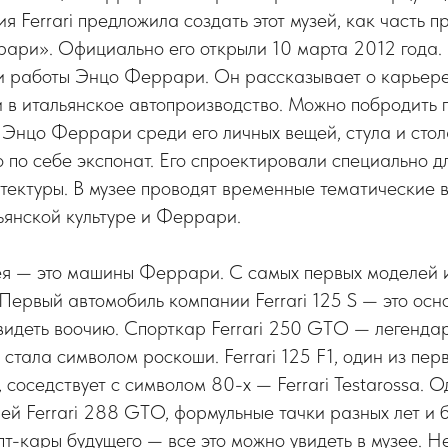
я Ferrari предложила создать этот музей, как часть 
ари». Официально его открыли 10 марта 2012 года.
и работы Энцо Феррари. Он рассказывает о карьере
 в итальянское автопроизводство. Можно побродить 
 Энцо Феррари среди его личных вещей, стула и стола
 по себе экспонат. Его спроектировали специально дл
ектуры. В музее проводят временные тематические в
ьянской культуре и Феррари.
зея — это машины Феррари. С самых первых моделей 
 Первый автомобиль компании Ferrari 125 S — это осн
увидеть воочию. Спорткар Ferrari 250 GTO — легенд
 стала символом роскоши. Ferrari 125 F1, один из пе
соседствует с символом 80-х — Ferrari Testarossa. О
й Ferrari 288 GTO, формульные тачки разных лет и 
пт-кары будущего — все это можно увидеть в музее. 