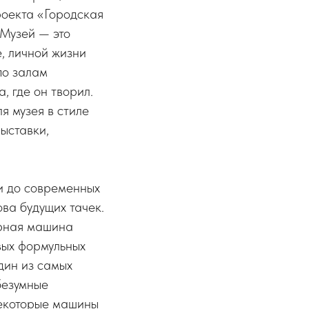
проекта «Городская
 Музей — это
, личной жизни
по залам
, где он творил.
я музея в стиле
ыставки,
и до современных
ова будущих тачек.
арная машина
рвых формульных
дин из самых
безумные
Некоторые машины