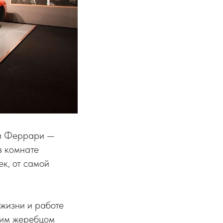
нии Феррари —
в комнате
к, от самой
 жизни и работе
щим жеребцом