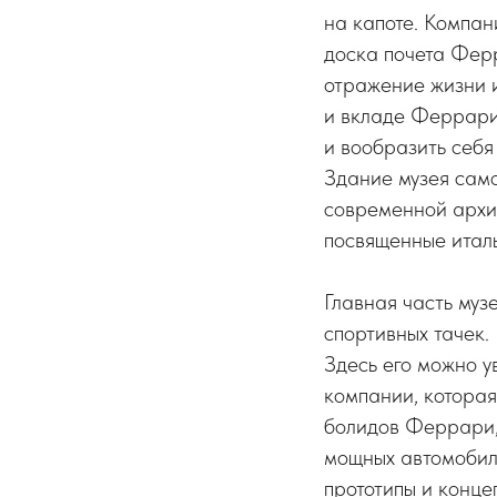
на капоте. Компани
доска почета Ферр
отражение жизни 
и вкладе Феррари
и вообразить себя
Здание музея само
современной архит
посвященные итал
Главная часть му
спортивных тачек.
Здесь его можно 
компании, которая
болидов Феррари, 
мощных автомобиле
прототипы и конце