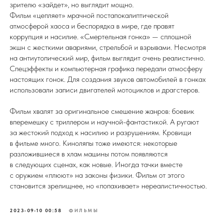
зрителю «зайдет», но выглядит мощно.
Фильм «цепляет» мрачной постапокалиптической
атмосферой хаоса и беспорядка в мире, где правят
коррупция и насилие. «Смертельная гонка» — сплошной
экшн с жесткими авариями, стрельбой и взрывами. Несмотря
на антиутопический мир, фильм выглядит очень реалистично.
Спецэффекты и компьютерная графика передали атмосферу
настоящих гонок. Для создания звуков автомобилей в гонках
использовали записи двигателей мотоциклов и драгстеров.
Фильм хвалят за оригинальное смешение жанров: боевик
вперемешку с триллером и научной-фантастикой. А ругают
за жестокий подход к насилию и разрушениям. Кровищи
в фильме много. Киноляпы тоже имеются: некоторые
разложившиеся в хлам машины потом появляются
в следующих сценах, как новые. Иногда тачки вместе
с оружием «плюют» на законы физики. Фильм от этого
становится зрелищнее, но «попахивает» нереалистичностью.
2023-09-10 00:58
ФИЛЬМЫ