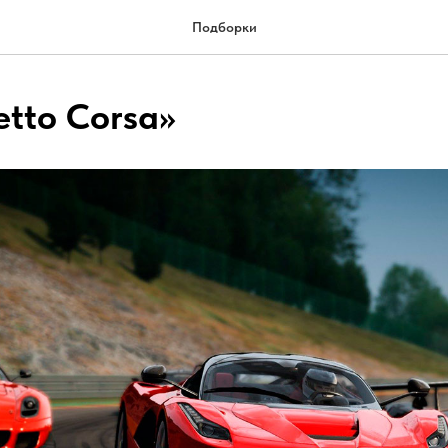
Подборки
etto Corsa»