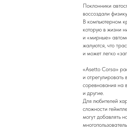
Поклонники автосп
воссоздали физик
В компьютерном кр
которую в жизни н
и «мирные» автомо
жалуются, что тра
и может легко «за
«Asetto Corsa» ра
и отрегулировать 
соревнования на в
и другие.
Для любителей хар
сложности геймпле
могут добавлять н
многопользователь