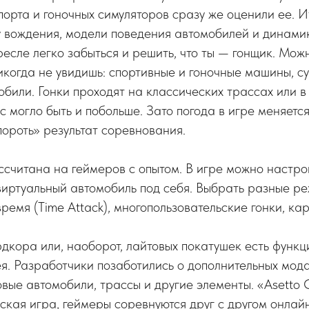
орта и гоночных симуляторов сразу же оценили ее. И
у вождения, модели поведения автомобилей и динами
есле легко забыться и решить, что ты — гонщик. Можн
икогда не увидишь: спортивные и гоночные машины, с
били. Гонки проходят на классических трассах или в 
сс могло быть и побольше. Зато погода в игре меняет
пороть» результат соревнования.
ссчитана на геймеров с опытом. В игре можно настро
виртуальный автомобиль под себя. Выбрать разные р
ремя (Time Attack), многопользовательские гонки, к
дкора или, наоборот, лайтовых покатушек есть функц
я. Разработчики позаботились о дополнительных мода
овые автомобили, трассы и другие элементы. «Asetto
ская игра, геймеры соревнуются друг с другом онлай