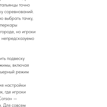
тальянцы точно
ку соревнований.
о выбрать тачку,
уперкары
городе, но игроки
ся непредсказуемо
ить подвеску
ежимы, включая
арьерный режим
ия настройки
х, где игроки
 Corsa» —
н. Для совсем