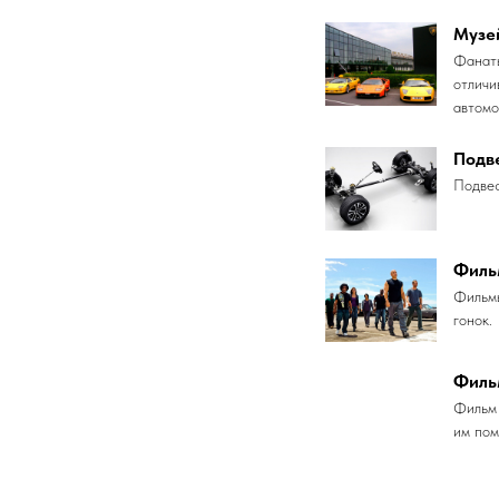
Музе
Фанаты
отличи
автомо
Подве
Подвес
Филь
Фильмы
гонок.
Фильм
Фильм 
им пом