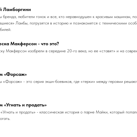
й Ламборгини
 бренда, любители гонок и все, кто неравнодушен к красивым машинам, п
вшиеся» Ламбы, погрузятся в историю и познакомятся с техническими осо
билей.
ска Макферсон - что это?
ку Макферсон изобрели в середине 20-го века, но ее «ставят» и на совре
м «Форсаж»
 «Форсаж» - это серия экшн-боевиков, где «терки» между героями решаю
 «Угнать и продать»
«Угнать и продать» - классическая история о парне Майки, который попалс
огать.