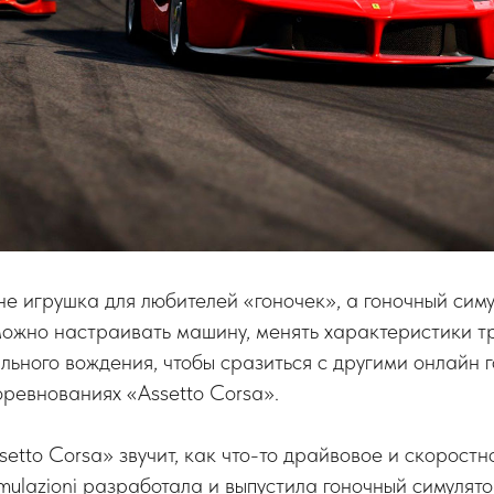
не игрушка для любителей «гоночек», а гоночный сим
можно настраивать машину, менять характеристики т
льного вождения, чтобы сразиться с другими онлайн
ревнованиях «Assetto Corsa».
etto Corsa» звучит, как что-то драйвовое и скоростн
mulazioni разработала и выпустила гоночный симулято