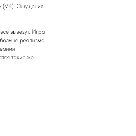
ь (VR). Ощущения
все вывезут. Игра
 больше реализма.
ования
ются такие же