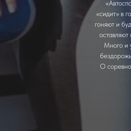
«Автоспо
«сидит» в г
гоняют и бу
оставляют
Много и 
бездорожь
О соревнов