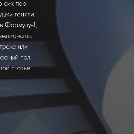
о сих пор
ушки гоняли,
в Формулу-1,
емпионаты.
треке или
асный пол.
той статье.