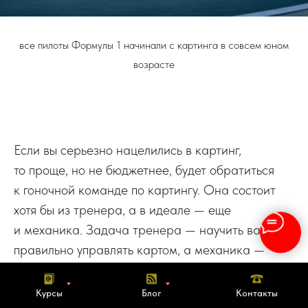
все пилоты Формулы 1 начинали с картинга в совсем юном
возрасте
Если вы серьезно нацелились в картинг,
то проще, но не бюджетнее, будет обратиться
к гоночной команде по картингу. Она состоит
хотя бы из тренера, а в идеале — еще
и механика. Задача тренера — научить вас
правильно управлять картом, а механика —
настроить его под вас. На первых порах
гоночный карт вы арендуете у команды. Работа
Курсы
Блог
Контакты